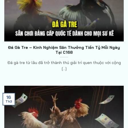
Đá Gà Tre – Kinh Nghiệm Săn Thưởng Tiền Tỷ Mỗi Ngày
Tại C168
Đá gà tre từ lâu đã trở thành thú giải trí quen thuộc với cộng
[...]
16
Th3